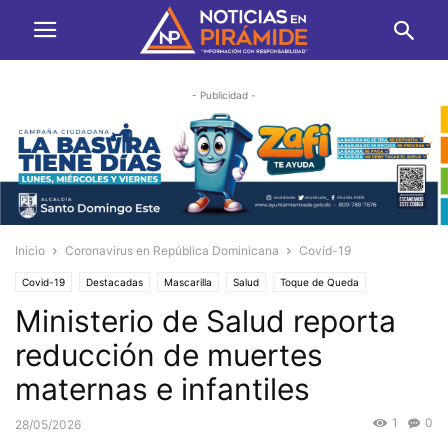
- Publicidad -
Inicio
Coronavirus en República Dominicana
Covid-19
Covid-19
Destacadas
Mascarilla
Salud
Toque de Queda
Ministerio de Salud reporta
Vacunación
reducción de muertes
maternas e infantiles
1
0
28/05/2026