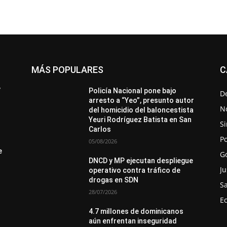
MÁS POPULARES
C
All
Destacado
Lo más popular
Más
’
Policía Nacional pone bajo
D
arresto a “Yeo”, presunto autor
No
del homicidio del baloncestista
Yeuri Rodríguez Batista en San
Si
Carlos
Po
05/08/2026
e
G
DNCD y MP ejecutan despliegue
Ju
operativo contra tráfico de
drogas en SDN
S
28/07/2026
E
4.7 millones de dominicanos
aún enfrentan inseguridad