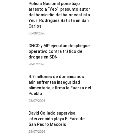
Policía Nacional pone bajo
arresto a “Yeo”, presunto autor
del homicidio del baloncestista
Yeuri Rodríguez Batista en San
Carlos
05/08/2026
DNCD y MP ejecutan despliegue
operativo contra tráfico de
drogas en SDN
28/07/2026
4.7 millones de dominicanos
aún enfrentan inseguridad
alimentaria, afirma la Fuerza del
Pueblo
28/07/2026
David Collado supervisa
intervención playa El Faro de
San Pedro Macorís
28/07/2026