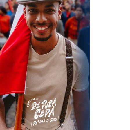
terest
Linkedin
ReddIt