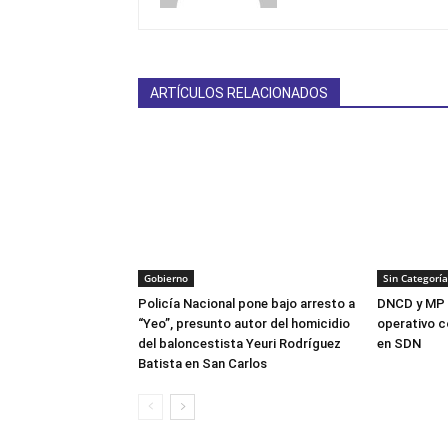
ARTÍCULOS RELACIONADOS
Gobierno
Sin Categoría
Policía Nacional pone bajo arresto a
DNCD y MP 
“Yeo”, presunto autor del homicidio
operativo c
del baloncestista Yeuri Rodríguez
en SDN
Batista en San Carlos