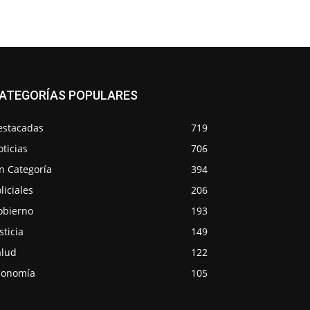
ATEGORÍAS POPULARES
estacadas
719
ticias
706
n Categoría
394
liciales
206
obierno
193
sticia
149
alud
122
conomía
105