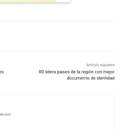
p
Telegram
Email
Imprime
Pin
Artículo siguiente
es
RD lidera paises de la región con mejor
documento de identidad
ide.com