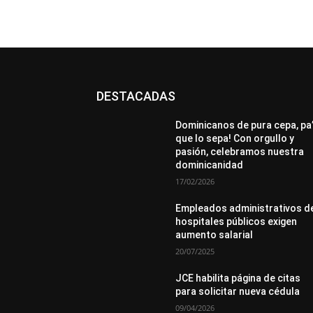
DESTACADAS
All
Destacado
Lo más popular
Más
Dominicanos de pura cepa, pa
que lo sepa! Con orgullo y
pasión, celebramos nuestra
dominicanidad
17/02/2026
Empleados administrativos d
hospitales públicos exigen
aumento salarial
20/07/2025
JCE habilita página de citas
para solicitar nueva cédula
09/04/2026