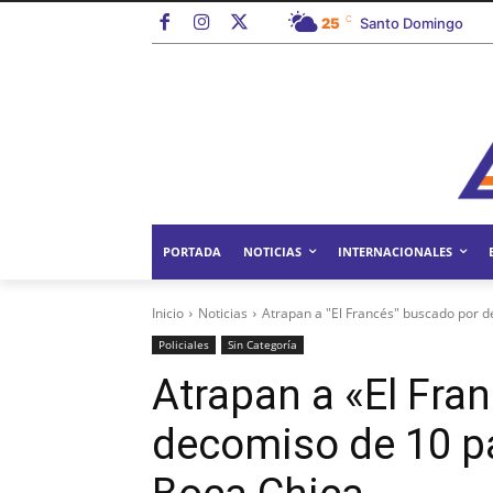
C
25
Santo Domingo
PORTADA
NOTICIAS
INTERNACIONALES
Inicio
Noticias
Atrapan a "El Francés" buscado por d
Policiales
Sin Categoría
Atrapan a «El Fra
decomiso de 10 p