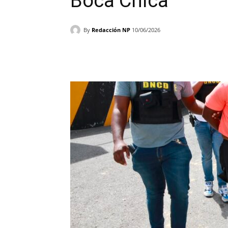
Boca Chica
By
Redacción NP
10/06/2026
Facebook
X
WhatsAp