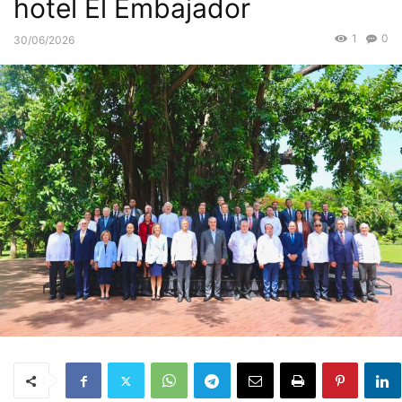
hotel El Embajador
1
0
30/06/2026