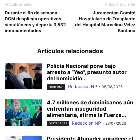
Artículo anterior
Artículo siguiente
Durante el fin de semana
Juramentan Comité
DGM despliega operativos
Hospitalario de Trasplante
simultáneos y deporta 3,532
del Hospital Marcelino Vélez
indocumentados
Santana
Artículos relacionados
Policía Nacional pone bajo
arresto a “Yeo”, presunto autor
del homicidio...
Redacción NP
-
05/08/2026
GOBIERNO
4.7 millones de dominicanos aún
enfrentan inseguridad
alimentaria, afirma la Fuerza...
Redacción NP
-
28/07/2026
DESTACADAS
Presidente Abinader agradece el