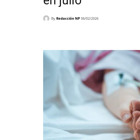
en julio
By
Redacción NP
06/02/2026
Facebook
X
WhatsAp