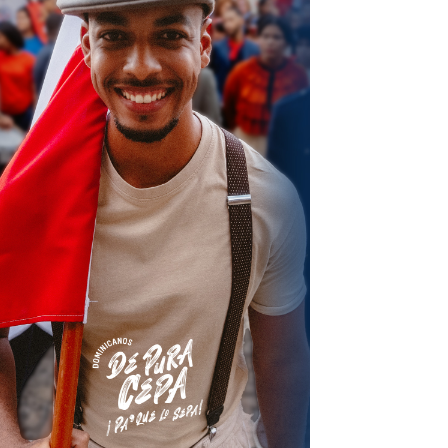
terest
Linkedin
ReddIt