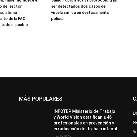
Abinader agradece el
Salud Pública activa protocolo tras
 del sector
ser detectados dos casos de
o; afirma
viruela símica en destacamento
nto de la FAO
policial
 todo el pueblo
MÁS POPULARES
C
All
Destacado
Lo más popular
Más
’
INFOTEP, Ministerio de Trabajo
D
y World Vision certifican a 46
No
profesionales en prevención y
erradicación del trabajo infantil
Si
07/08/2026