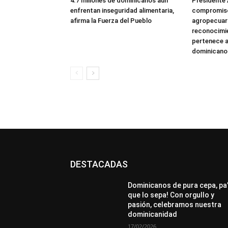
4.7 millones de dominicanos aún
Presidente 
enfrentan inseguridad alimentaria,
compromiso
afirma la Fuerza del Pueblo
agropecuari
reconocimie
pertenece a
dominicano
DESTACADAS
All
Destacado
Lo más popular
Más
Dominicanos de pura cepa, pa
que lo sepa! Con orgullo y
pasión, celebramos nuestra
dominicanidad
17/02/2026