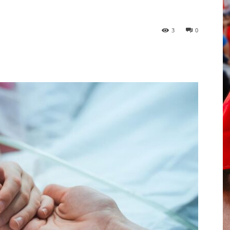
3
0
p
Telegram
Email
Imprime
Pin