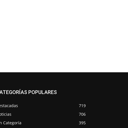
ATEGORÍAS POPULARES
estacadas
719
ticias
706
n Categoría
395